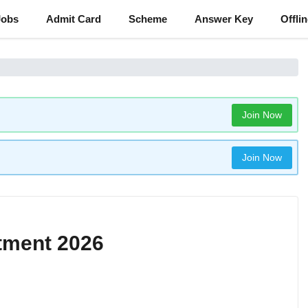
Jobs
Admit Card
Scheme
Answer Key
Offli
Join Now
Join Now
itment 2026