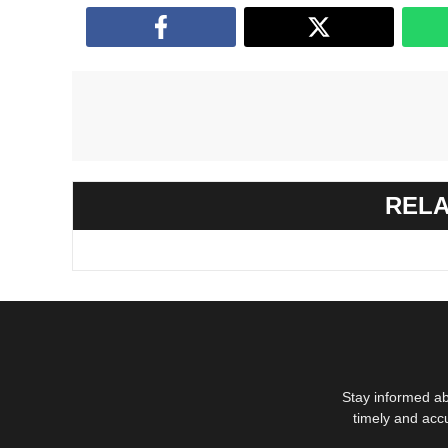
RELA
Stay informed ab
timely and acc