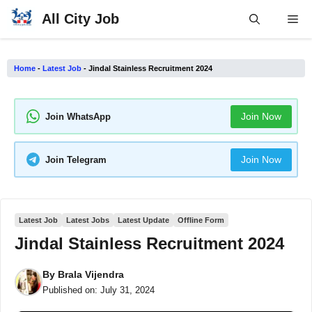
Skip
All City Job
Me
to
content
Home
-
Latest Job
-
Jindal Stainless Recruitment 2024
Join Now
Join WhatsApp
Join Now
Join Telegram
Latest Job
Latest Jobs
Latest Update
Offline Form
Jindal Stainless Recruitment 2024
By
Brala Vijendra
Published on:
July 31, 2024