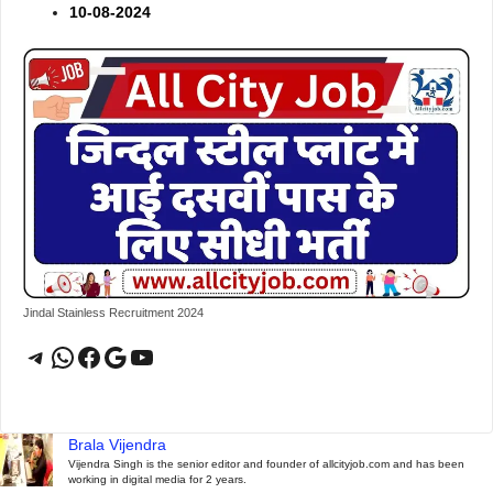
10-08-2024
Jindal Stainless Recruitment 2024
Telegram
WhatsApp
Facebook
Google
YouTube
Brala Vijendra
Vijendra Singh is the senior editor and founder of allcityjob.com and has been
working in digital media for 2 years.