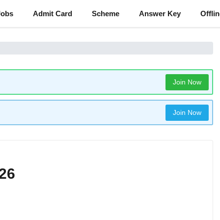
Jobs
Admit Card
Scheme
Answer Key
Offli
Join Now
Join Now
26