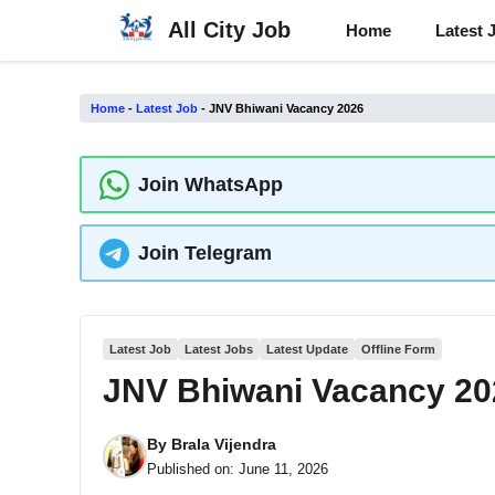
Skip
All City Job
Home
Latest 
to
content
Home
-
Latest Job
-
JNV Bhiwani Vacancy 2026
Join WhatsApp
Join Telegram
Latest Job
Latest Jobs
Latest Update
Offline Form
JNV Bhiwani Vacancy 20
By
Brala Vijendra
Published on:
June 11, 2026