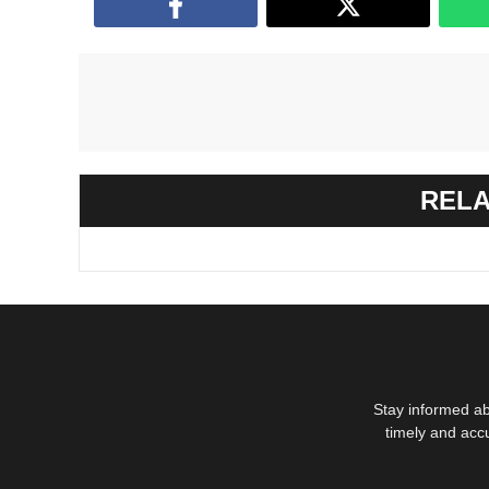
RELA
Stay informed ab
timely and acc