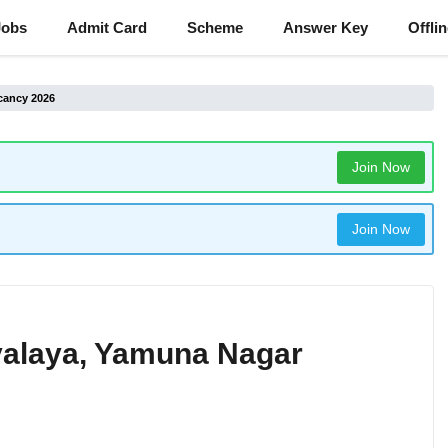
Jobs
Admit Card
Scheme
Answer Key
Offli
cancy 2026
Join Now
Join Now
alaya, Yamuna Nagar