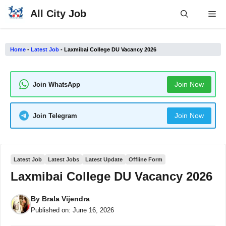
Skip
All City Job
Me
to
content
Home
-
Latest Job
-
Laxmibai College DU Vacancy 2026
Join Now
Join WhatsApp
Join Now
Join Telegram
Latest Job
Latest Jobs
Latest Update
Offline Form
Laxmibai College DU Vacancy 2026
By
Brala Vijendra
Published on:
June 16, 2026