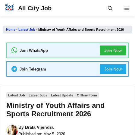
Skip
All City Job
Me
to
content
Home
-
Latest Job
-
Ministry of Youth Affairs and Sports Recruitment 2026
Join Now
Join WhatsApp
Join Now
Join Telegram
Latest Job
Latest Jobs
Latest Update
Offline Form
Ministry of Youth Affairs and
Sports Recruitment 2026
By
Brala Vijendra
Published on:
May 5, 2026