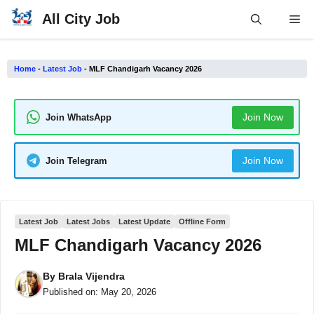
Skip
All City Job
Me
to
content
Home
-
Latest Job
-
MLF Chandigarh Vacancy 2026
Join Now
Join WhatsApp
Join Now
Join Telegram
Latest Job
Latest Jobs
Latest Update
Offline Form
MLF Chandigarh Vacancy 2026
By
Brala Vijendra
Published on:
May 20, 2026