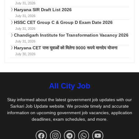
July 31, 2026
Haryana SIR Draft List 2026
July 31, 2026
HSSC CET Group C & Group D Exam Date 2026
July 31, 2026
Chandigarh Institute for Transformation Vacancy 2026
July 31, 2026
Haryana CET पास युवाओं को मिलेगा 9000 रूपये मानदेय योजना
July 30, 2026
All City Job
Stay informed about the latest government job updates with our
Sarkari Job Update website. We provide timely and accurate
information on upcoming government job vacancies, application
deadlines, exam schedules, and more.