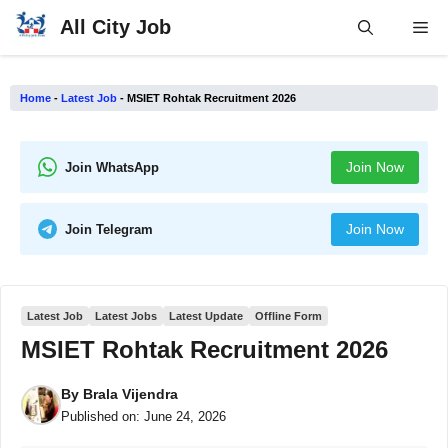
Skip
All City Job
Me
to
content
Home
-
Latest Job
-
MSIET Rohtak Recruitment 2026
Join Now
Join WhatsApp
Join Now
Join Telegram
Latest Job
Latest Jobs
Latest Update
Offline Form
MSIET Rohtak Recruitment 2026
By
Brala Vijendra
Published on:
June 24, 2026