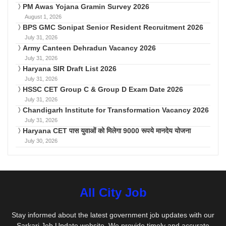
PM Awas Yojana Gramin Survey 2026
August 1, 2026
BPS GMC Sonipat Senior Resident Recruitment 2026
July 31, 2026
Army Canteen Dehradun Vacancy 2026
July 31, 2026
Haryana SIR Draft List 2026
July 31, 2026
HSSC CET Group C & Group D Exam Date 2026
July 31, 2026
Chandigarh Institute for Transformation Vacancy 2026
July 31, 2026
Haryana CET पास युवाओं को मिलेगा 9000 रूपये मानदेय योजना
July 30, 2026
All City Job
Stay informed about the latest government job updates with our
Sarkari Job Update website. We provide timely and accurate