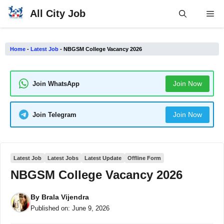
Skip
All City Job
Me
to
content
Home
-
Latest Job
-
NBGSM College Vacancy 2026
Join Now
Join WhatsApp
Join Now
Join Telegram
Latest Job
Latest Jobs
Latest Update
Offline Form
NBGSM College Vacancy 2026
By
Brala Vijendra
Published on:
June 9, 2026