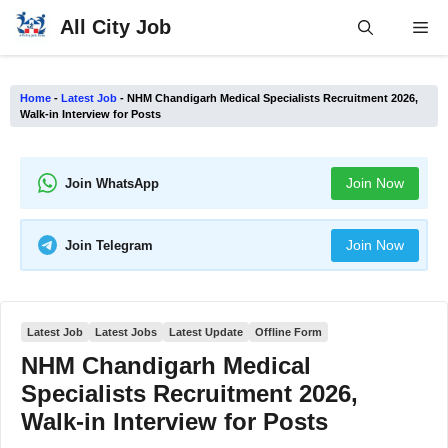
Skip
All City Job
Me
to
content
Home
-
Latest Job
-
NHM Chandigarh Medical Specialists Recruitment 2026,
Walk-in Interview for Posts
Join Now
Join WhatsApp
Join Now
Join Telegram
Latest Job
Latest Jobs
Latest Update
Offline Form
NHM Chandigarh Medical
Specialists Recruitment 2026,
Walk-in Interview for Posts