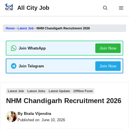
Skip
All City Job
Me
to
content
Home
-
Latest Job
-
NHM Chandigarh Recruitment 2026
Join Now
Join WhatsApp
Join Now
Join Telegram
Latest Job
Latest Jobs
Latest Update
Offline Form
NHM Chandigarh Recruitment 2026
By
Brala Vijendra
Published on:
June 10, 2026