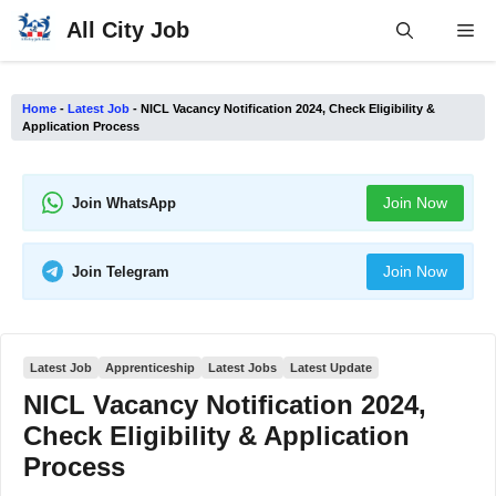
Skip
All City Job
Me
to
content
Home
-
Latest Job
-
NICL Vacancy Notification 2024, Check Eligibility &
Application Process
Join Now
Join WhatsApp
Join Now
Join Telegram
Latest Job
Apprenticeship
Latest Jobs
Latest Update
NICL Vacancy Notification 2024,
Check Eligibility & Application
Process