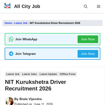
Skip
All City Job
Me
to
content
Home
-
Latest Job
-
NIT Kurukshetra Driver Recruitment 2026
Join Now
Join WhatsApp
Join Now
Join Telegram
Latest Job
Latest Jobs
Latest Update
Offline Form
NIT Kurukshetra Driver
Recruitment 2026
By
Brala Vijendra
Published on:
June 11, 2026