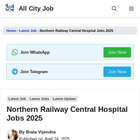
Skip
All City Job
Me
to
content
Home
-
Latest Job
-
Northern Railway Central Hospital Jobs 2025
Join Now
Join WhatsApp
Join Now
Join Telegram
Latest Job
Latest Jobs
Latest Update
Northern Railway Central Hospital
Jobs 2025
By
Brala Vijendra
Published on:
April 14, 2025