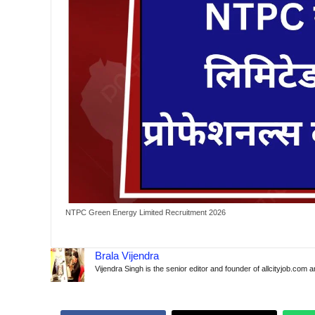
NTPC Green Energy Limited Recruitment 2026
Brala Vijendra
Vijendra Singh is the senior editor and founder of allcityjob.com 