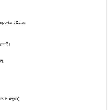
mportant Dates
रा करें।
गू
स्ट के अनुसार)