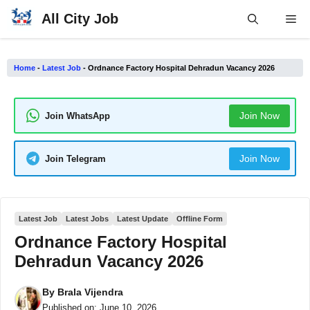
Skip
All City Job
Me
to
content
Home
-
Latest Job
-
Ordnance Factory Hospital Dehradun Vacancy 2026
Join Now
Join WhatsApp
Join Now
Join Telegram
Latest Job
Latest Jobs
Latest Update
Offline Form
Ordnance Factory Hospital
Dehradun Vacancy 2026
By
Brala Vijendra
Published on:
June 10, 2026