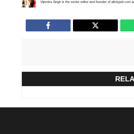
Vijendra Singh is the senior editor and founder of allcityjob.com 
RELA