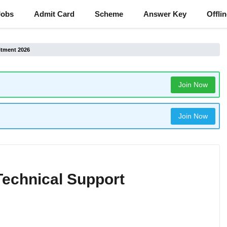
Jobs
Admit Card
Scheme
Answer Key
Offli
itment 2026
Join Now
Join Now
Technical Support