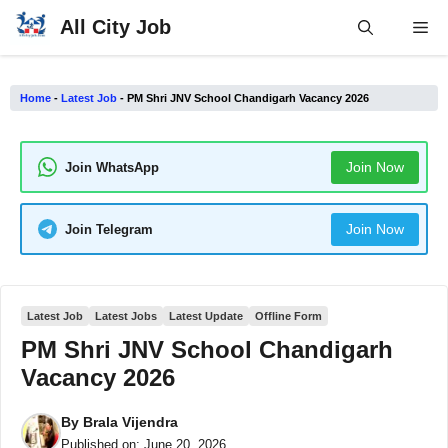
Skip
All City Job
Me
to
content
Home
-
Latest Job
-
PM Shri JNV School Chandigarh Vacancy 2026
Join Now
Join WhatsApp
Join Now
Join Telegram
Latest Job
Latest Jobs
Latest Update
Offline Form
PM Shri JNV School Chandigarh
Vacancy 2026
By
Brala Vijendra
Published on:
June 20, 2026