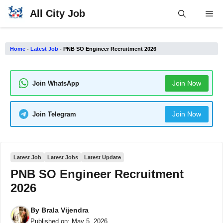
Skip
All City Job
Me
to
content
Home
-
Latest Job
-
PNB SO Engineer Recruitment 2026
Join Now
Join WhatsApp
Join Now
Join Telegram
Latest Job
Latest Jobs
Latest Update
PNB SO Engineer Recruitment
2026
By
Brala Vijendra
Published on:
May 5, 2026