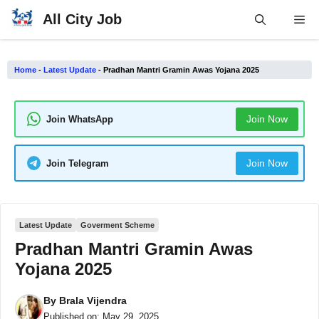
Skip
All City Job
Me
to
content
Home
-
Latest Update
-
Pradhan Mantri Gramin Awas Yojana 2025
Join Now
Join WhatsApp
Join Now
Join Telegram
Latest Update
Goverment Scheme
Pradhan Mantri Gramin Awas
Yojana 2025
By
Brala Vijendra
Published on:
May 29, 2025