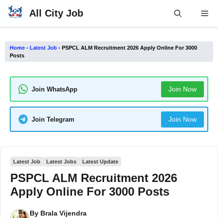
Skip
All City Job
Me
to
content
Home
-
Latest Job
-
PSPCL ALM Recruitment 2026 Apply Online For 3000
Posts
Join Now
Join WhatsApp
Join Now
Join Telegram
Latest Job
Latest Jobs
Latest Update
PSPCL ALM Recruitment 2026
Apply Online For 3000 Posts
By
Brala Vijendra