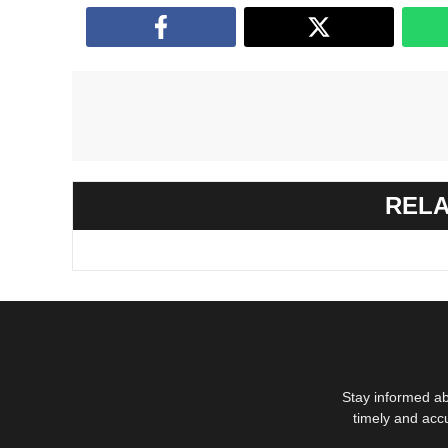
RELA
Stay informed ab
timely and acc