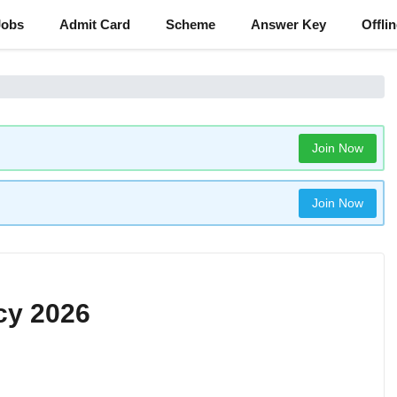
Jobs
Admit Card
Scheme
Answer Key
Offli
Join Now
Join Now
cy 2026