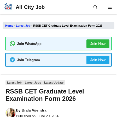
Skip
All City Job
Me
to
content
Home
-
Latest Job
-
RSSB CET Graduate Level Examination Form 2026
Join Now
Join WhatsApp
Join Now
Join Telegram
Latest Job
Latest Jobs
Latest Update
RSSB CET Graduate Level
Examination Form 2026
By
Brala Vijendra
Published on:
June 20, 2026