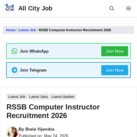
Skip
All City Job
Me
to
content
Home
-
Latest Job
-
RSSB Computer Instructor Recruitment 2026
Join Now
Join WhatsApp
Join Now
Join Telegram
Latest Job
Latest Jobs
Latest Update
RSSB Computer Instructor
Recruitment 2026
By
Brala Vijendra
Published on:
May 24, 2026