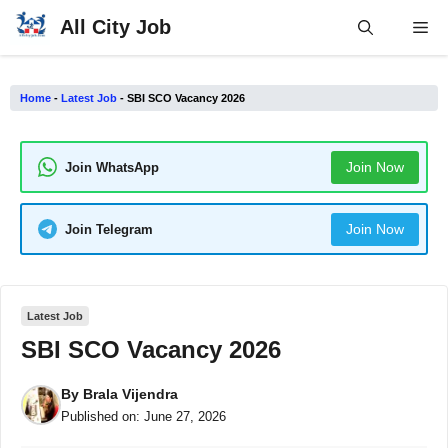
Skip
All City Job
Me
to
content
Home
-
Latest Job
-
SBI SCO Vacancy 2026
Join Now
Join WhatsApp
Join Now
Join Telegram
Latest Job
SBI SCO Vacancy 2026
By
Brala Vijendra
Published on:
June 27, 2026