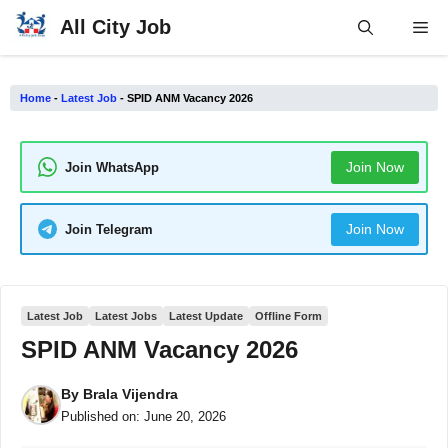
Skip
All City Job
Me
to
content
Home
-
Latest Job
-
SPID ANM Vacancy 2026
Join Now
Join WhatsApp
Join Now
Join Telegram
Latest Job
Latest Jobs
Latest Update
Offline Form
SPID ANM Vacancy 2026
By
Brala Vijendra
Published on:
June 20, 2026