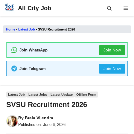
Skip
All City Job
Me
to
content
Home
-
Latest Job
-
SVSU Recruitment 2026
Join Now
Join WhatsApp
Join Now
Join Telegram
Latest Job
Latest Jobs
Latest Update
Offline Form
SVSU Recruitment 2026
By
Brala Vijendra
Published on:
June 6, 2026