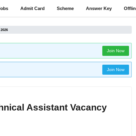
Jobs
Admit Card
Scheme
Answer Key
Offli
 2026
Join Now
Join Now
nical Assistant Vacancy