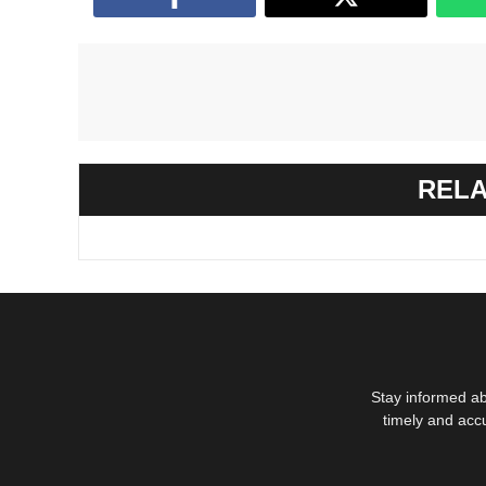
RELA
Stay informed ab
timely and acc