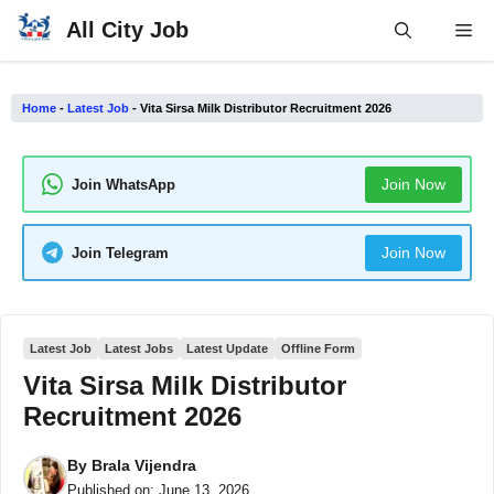
Skip
All City Job
Me
to
content
Home
-
Latest Job
-
Vita Sirsa Milk Distributor Recruitment 2026
Join Now
Join WhatsApp
Join Now
Join Telegram
Latest Job
Latest Jobs
Latest Update
Offline Form
Vita Sirsa Milk Distributor
Recruitment 2026
By
Brala Vijendra
Published on:
June 13, 2026