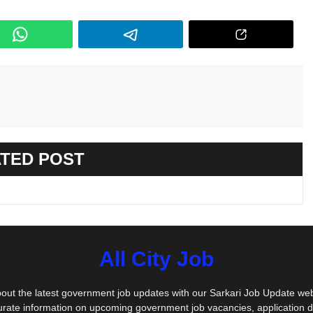
TED POST
All City Job
out the latest government job updates with our Sarkari Job Update we
urate information on upcoming government job vacancies, application 