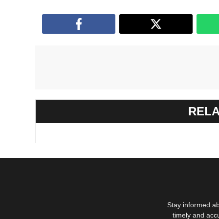
RELA
Stay informed ab
timely and acc