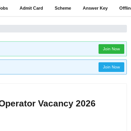
Jobs
Admit Card
Scheme
Answer Key
Offli
Join Now
Join Now
Operator Vacancy 2026