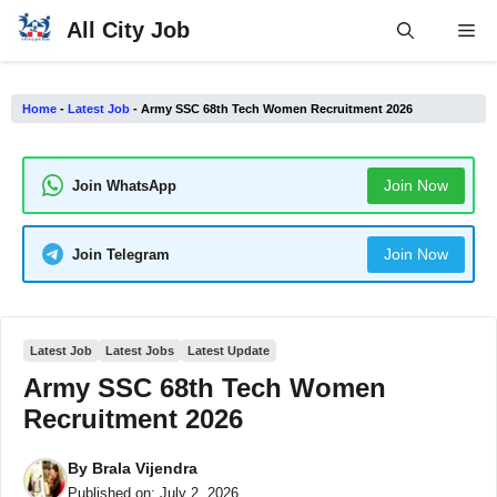
Skip
All City Job
Me
to
content
Home
-
Latest Job
-
Army SSC 68th Tech Women Recruitment 2026
Join Now
Join WhatsApp
Join Now
Join Telegram
Latest Job
Latest Jobs
Latest Update
Army SSC 68th Tech Women
Recruitment 2026
By
Brala Vijendra
Published on:
July 2, 2026