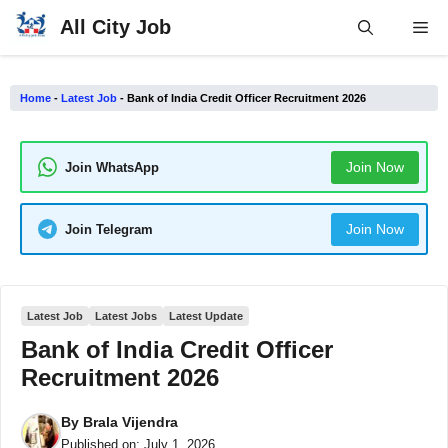
Skip
All City Job
Me
to
content
Home
-
Latest Job
-
Bank of India Credit Officer Recruitment 2026
Join Now
Join WhatsApp
Join Now
Join Telegram
Latest Job
Latest Jobs
Latest Update
Bank of India Credit Officer
Recruitment 2026
By
Brala Vijendra
Published on:
July 1, 2026