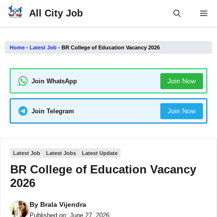
Skip
All City Job
Me
to
content
Home
-
Latest Job
-
BR College of Education Vacancy 2026
Join Now
Join WhatsApp
Join Now
Join Telegram
Latest Job
Latest Jobs
Latest Update
BR College of Education Vacancy
2026
By
Brala Vijendra
Published on:
June 27, 2026