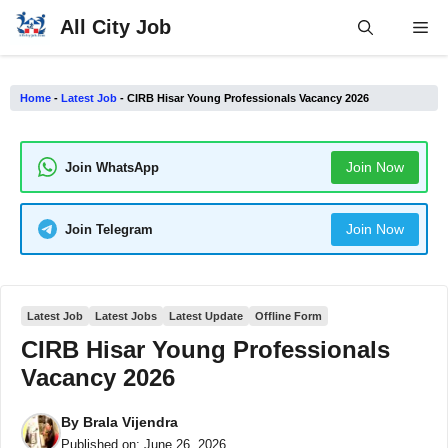
Skip
All City Job
Me
to
content
Home
-
Latest Job
-
CIRB Hisar Young Professionals Vacancy 2026
Join Now
Join WhatsApp
Join Now
Join Telegram
Latest Job
Latest Jobs
Latest Update
Offline Form
CIRB Hisar Young Professionals
Vacancy 2026
By
Brala Vijendra
Published on:
June 26, 2026