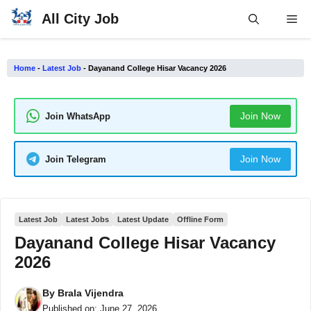
Skip
All City Job
Me
to
content
Home
-
Latest Job
-
Dayanand College Hisar Vacancy 2026
Join Now
Join WhatsApp
Join Now
Join Telegram
Latest Job
Latest Jobs
Latest Update
Offline Form
Dayanand College Hisar Vacancy
2026
By
Brala Vijendra
Published on:
June 27, 2026