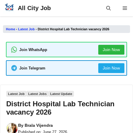
Skip
All City Job
Me
to
content
Home
-
Latest Job
-
District Hospital Lab Technician vacancy 2026
Join Now
Join WhatsApp
Join Now
Join Telegram
Latest Job
Latest Jobs
Latest Update
District Hospital Lab Technician
vacancy 2026
By
Brala Vijendra
Published on:
June 27, 2026