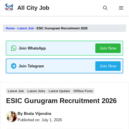
Skip
All City Job
Me
to
content
Home
-
Latest Job
-
ESIC Gurugram Recruitment 2026
Join Now
Join WhatsApp
Join Now
Join Telegram
Latest Job
Latest Jobs
Latest Update
Offline Form
ESIC Gurugram Recruitment 2026
By
Brala Vijendra
Published on:
July 1, 2026