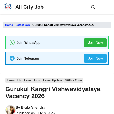
Skip
All City Job
Me
to
content
Home
-
Latest Job
-
Gurukul Kangri Vishwavidyalaya Vacancy 2026
Join Now
Join WhatsApp
Join Now
Join Telegram
Latest Job
Latest Jobs
Latest Update
Offline Form
Gurukul Kangri Vishwavidyalaya
Vacancy 2026
By
Brala Vijendra
Published on:
July 8, 2026