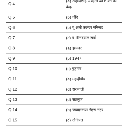
(a) अहमदशाह अब्दाली की शक्ति का
Q.4
केंद्र
Q.5
(b) जींद
Q.6
(b) बू अली कलंदर मस्जिद
Q.7
(c) पं. दीनदयाल शर्मा
Q.8
(a) झज्जर
Q.9
(b) 1947
Q.10
(c) गुड़गांव
Q.11
(a) महाद्वीपीय
Q.12
(d) सरस्वती
Q.13
(d) सतलुज
Q.14
(b) जवाहरलाल नेहरू नहर
Q.15
(c) सोनीपत