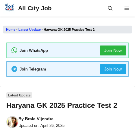
Skip
All City Job
Me
to
content
Home
-
Latest Update
-
Haryana GK 2025 Practice Test 2
Join Now
Join WhatsApp
Join Now
Join Telegram
Latest Update
Haryana GK 2025 Practice Test 2
By
Brala Vijendra
Updated on:
April 26, 2025