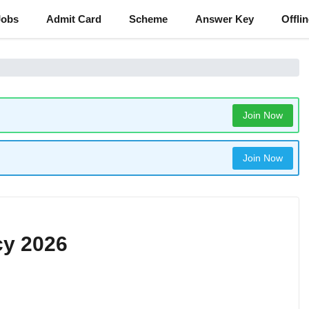
Jobs
Admit Card
Scheme
Answer Key
Offli
Join Now
Join Now
cy 2026