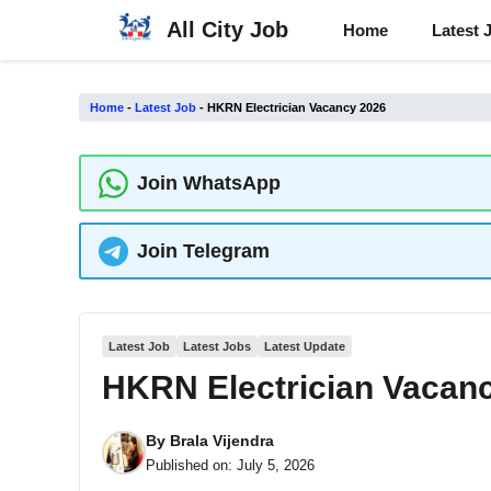
Skip
All City Job
Home
Latest 
to
content
Home
-
Latest Job
-
HKRN Electrician Vacancy 2026
Join WhatsApp
Join Telegram
Latest Job
Latest Jobs
Latest Update
HKRN Electrician Vacan
By
Brala Vijendra
Published on:
July 5, 2026