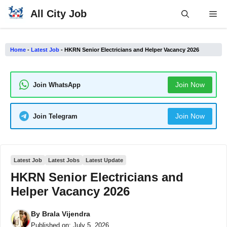
Skip
All City Job
Me
to
content
Home
-
Latest Job
-
HKRN Senior Electricians and Helper Vacancy 2026
Join Now
Join WhatsApp
Join Now
Join Telegram
Latest Job
Latest Jobs
Latest Update
HKRN Senior Electricians and
Helper Vacancy 2026
By
Brala Vijendra
Published on:
July 5, 2026