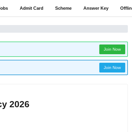
Jobs
Admit Card
Scheme
Answer Key
Offli
Join Now
Join Now
cy 2026