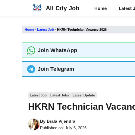
Skip
All City Job
Home
Latest 
to
content
Home
-
Latest Job
-
HKRN Technician Vacancy 2026
Join WhatsApp
Join Telegram
Latest Job
Latest Jobs
Latest Update
HKRN Technician Vacan
By
Brala Vijendra
Published on:
July 5, 2026