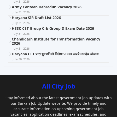
July 31, 2026
Army Canteen Dehradun Vacancy 2026
July 31, 2026
Haryana SIR Draft List 2026
July 31, 2026
HSSC CET Group C & Group D Exam Date 2026
July 31, 2026
Chandigarh Institute for Transformation Vacancy
2026
July 31, 2026
Haryana CET पास युवाओं को मिलेगा 9000 रूपये मानदेय योजना
July 30, 2026
All City Job
Stay informed about the latest government job updates with
our Sarkari Job Update website. We provide timely and
accurate information on upcoming government job
vacancies, application deadlines, exam schedules, and