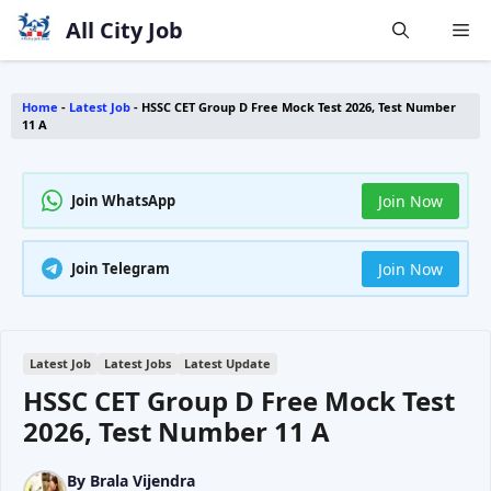
Skip
All City Job
Me
to
content
Home
-
Latest Job
-
HSSC CET Group D Free Mock Test 2026, Test Number
11 A
Join WhatsApp
Join Now
Join Telegram
Join Now
Latest Job
Latest Jobs
Latest Update
HSSC CET Group D Free Mock Test
2026, Test Number 11 A
By
Brala Vijendra