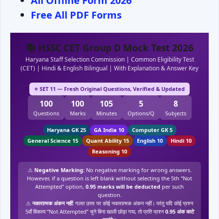
All Offline Form 2026
Free All
PDF
Forms
📚 HSSC CET Group D Mock Test 2026
Haryana Staff Selection Commission | Common Eligibility Test
(CET) | Hindi & English Bilingual | With Explanation & Answer Key
⭐ SET 11 — Fresh Original Questions, Verified & Updated
100
100
105
5
8
Questions
Marks
Minutes
Options/Q
Subjects
Haryana GK 25
GA India 10
Computer GK 5
General Science 15
Quant Ability 15
English 10
Hindi 10
Reasoning 10
⚠
Negative Marking:
No negative marking for wrong answers.
However, if a question is left blank without selecting the 5th “Not
Attempted” option,
0.95 marks will be deducted
per such
question.
⚠
नकारात्मक अंकन नहीं:
गलत उत्तर पर कोई नकारात्मक अंकन नहीं। परंतु यदि कोई प्रश्न
5वाँ विकल्प “Not Attempted” चुने बिना खाली छोड़ा गया, तो प्रति प्रश्न
0.95 अंक काटे