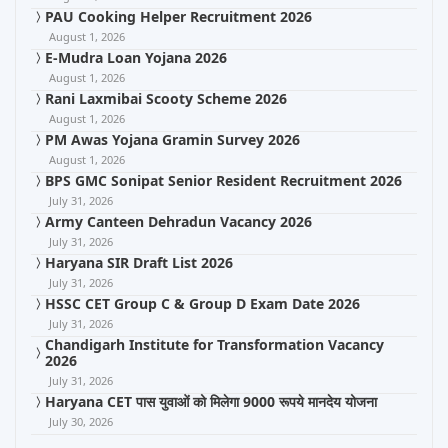
PAU Cooking Helper Recruitment 2026
August 1, 2026
E-Mudra Loan Yojana 2026
August 1, 2026
Rani Laxmibai Scooty Scheme 2026
August 1, 2026
PM Awas Yojana Gramin Survey 2026
August 1, 2026
BPS GMC Sonipat Senior Resident Recruitment 2026
July 31, 2026
Army Canteen Dehradun Vacancy 2026
July 31, 2026
Haryana SIR Draft List 2026
July 31, 2026
HSSC CET Group C & Group D Exam Date 2026
July 31, 2026
Chandigarh Institute for Transformation Vacancy
2026
July 31, 2026
Haryana CET पास युवाओं को मिलेगा 9000 रूपये मानदेय योजना
July 30, 2026