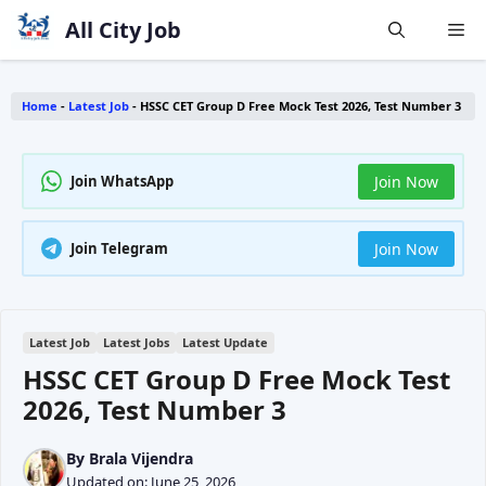
Skip
All City Job
Me
to
content
Home
-
Latest Job
-
HSSC CET Group D Free Mock Test 2026, Test Number 3
Join WhatsApp
Join Now
Join Telegram
Join Now
Latest Job
Latest Jobs
Latest Update
HSSC CET Group D Free Mock Test
2026, Test Number 3
By
Brala Vijendra
Updated on:
June 25, 2026