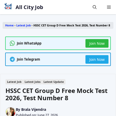
Skip
All City Job
Me
to
content
Home
-
Latest Job
-
HSSC CET Group D Free Mock Test 2026, Test Number 8
Join WhatsApp
Join Now
Join Telegram
Join Now
Latest Job
Latest Jobs
Latest Update
HSSC CET Group D Free Mock Test
2026, Test Number 8
By
Brala Vijendra
Published on:
June 27, 2026