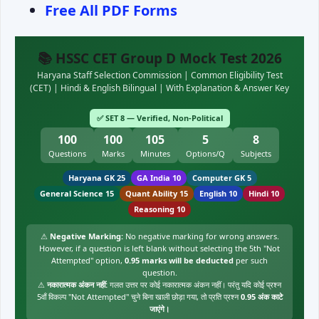
Free All
PDF
Forms
📚 HSSC CET Group D Mock Test 2026
Haryana Staff Selection Commission | Common Eligibility Test
(CET) | Hindi & English Bilingual | With Explanation & Answer Key
✅ SET 8 — Verified, Non-Political
100
100
105
5
8
Questions
Marks
Minutes
Options/Q
Subjects
Haryana GK 25
GA India 10
Computer GK 5
General Science 15
Quant Ability 15
English 10
Hindi 10
Reasoning 10
⚠
Negative Marking:
No negative marking for wrong answers.
However, if a question is left blank without selecting the 5th "Not
Attempted" option,
0.95 marks will be deducted
per such
question.
⚠
नकारात्मक अंकन नहीं:
गलत उत्तर पर कोई नकारात्मक अंकन नहीं। परंतु यदि कोई प्रश्न
5वाँ विकल्प "Not Attempted" चुने बिना खाली छोड़ा गया, तो प्रति प्रश्न
0.95 अंक काटे
जाएंगे।