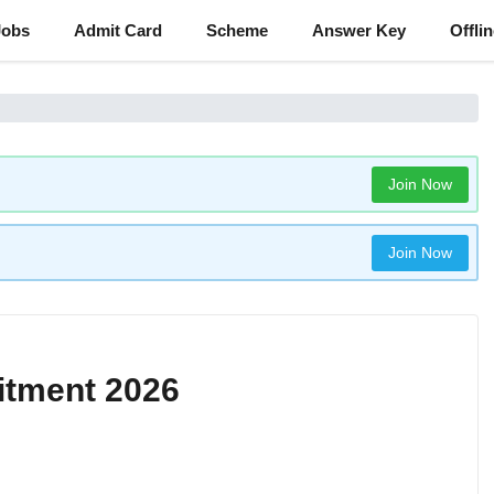
Jobs
Admit Card
Scheme
Answer Key
Offli
Join Now
Join Now
itment 2026