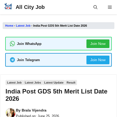
Skip
All City Job
Me
to
content
Home
-
Latest Job
-
India Post GDS 5th Merit List Date 2026
Join Now
Join WhatsApp
Join Now
Join Telegram
Latest Job
Latest Jobs
Latest Update
Result
India Post GDS 5th Merit List Date
2026
By
Brala Vijendra
Published on:
June 25, 2026