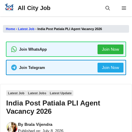
Skip
All City Job
Me
to
content
Home
-
Latest Job
-
India Post Patiala PLI Agent Vacancy 2026
Join Now
Join WhatsApp
Join Now
Join Telegram
Latest Job
Latest Jobs
Latest Update
India Post Patiala PLI Agent
Vacancy 2026
By
Brala Vijendra
Published on:
July 8, 2026