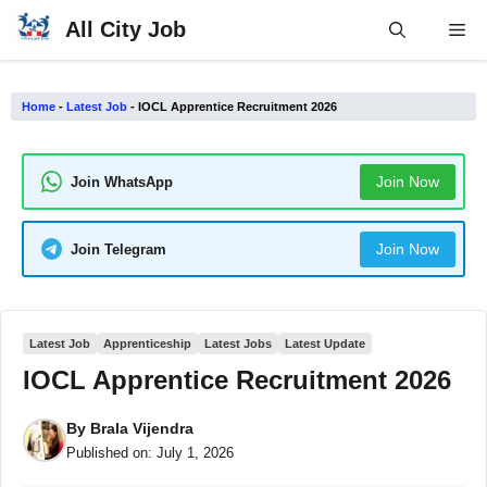
Skip
All City Job
Me
to
content
Home
-
Latest Job
-
IOCL Apprentice Recruitment 2026
Join Now
Join WhatsApp
Join Now
Join Telegram
Latest Job
Apprenticeship
Latest Jobs
Latest Update
IOCL Apprentice Recruitment 2026
By
Brala Vijendra
Published on:
July 1, 2026