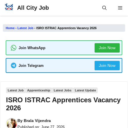
Skip
All City Job
Me
to
content
Home
-
Latest Job
-
ISRO ISTRAC Apprentices Vacancy 2026
Join Now
Join WhatsApp
Join Now
Join Telegram
Latest Job
Apprenticeship
Latest Jobs
Latest Update
ISRO ISTRAC Apprentices Vacancy
2026
By
Brala Vijendra
Published on:
June 27, 2026